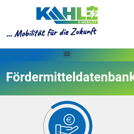
… Mobilität für die Zukunft
Fördermitteldatenban